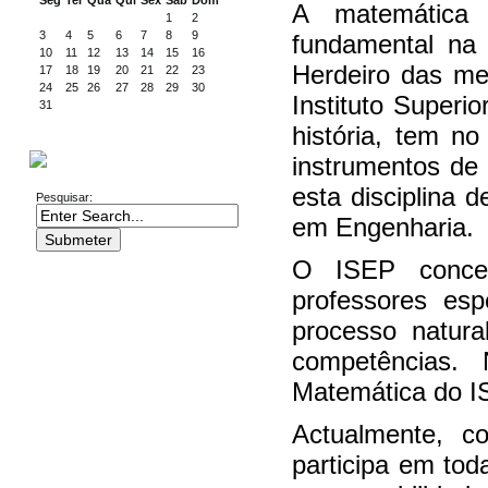
Seg
Ter
Qua
Qui
Sex
Sab
Dom
A matemática
1
2
3
4
5
6
7
8
9
fundamental na 
10
11
12
13
14
15
16
Herdeiro das me
17
18
19
20
21
22
23
24
25
26
27
28
29
30
Instituto Super
31
história, tem n
instrumentos de 
PESQUISA
esta disciplina
Pesquisar:
em Engenharia.
O ISEP conce
professores esp
processo natura
competências.
Matemática do I
Actualmente, 
participa em to