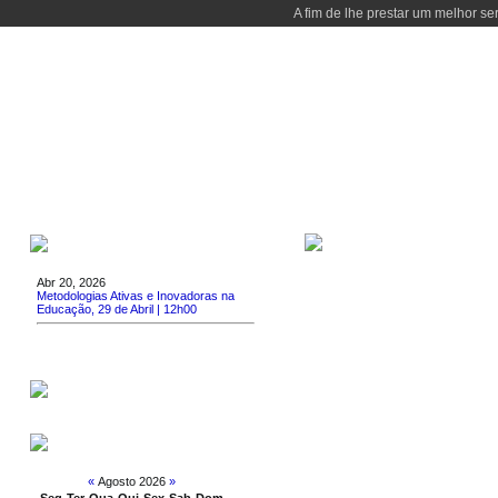
A fim de lhe prestar um melhor se
INÍCIO
DEPARTAMENTO
CURSOS
DOCENTES
I&D
EVE
APRESENTAÇÃO
ÚLTIMAS NOTÍCIAS
Abr 20, 2026
Metodologias Ativas e Inovadoras na
Educação, 29 de Abril | 12h00
Emprego AeISEP
CALENDÁRIO
«
Agosto 2026
»